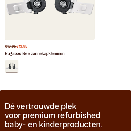
€19,95
€13,95
Normale
Aanbiedingsprijs
prijs
Bugaboo Bee zonnekapklemmen
Nieuw
/
Black
Dé vertrouwde plek
voor premium refurbished
baby- en kinderproducten.