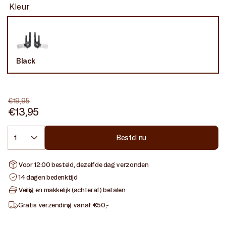
Kleur
Black
Variant
uitverkocht
of
niet
beschikbaar
€19,95
€13,95
Normale
Aanbiedingsprijs
prijs
Aantal
Bestel nu
Voor 12:00 besteld, dezelfde dag verzonden
14 dagen bedenktijd
Veilig en makkelijk (achteraf) betalen
Gratis verzending vanaf €50,-