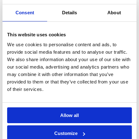
in dezelfde staat is als waarin je het hebt
Consent
Details
About
ontvangen;
compleet en schoon is;
en, waar mogelijk, in de originele verpakking zit.
This website uses cookies
Producten die duidelijk gebruikt, beschadigd, vervuild
We use cookies to personalise content and ads, to
of om hygiënische redenen niet meer verkoopbaar zijn,
provide social media features and to analyse our traffic.
kunnen we niet of niet volledig terugbetalen.
We also share information about your use of our site with
our social media, advertising and analytics partners who
Schade of verkeerd artikel ontvangen
may combine it with other information that you’ve
provided to them or that they’ve collected from your use
Is je bestelling beschadigd, defect of verkeerd
of their services.
geleverd? Neem dan zo snel mogelijk contact met ons
op via
orders@parenthings.nl
en stuur duidelijke foto’s
mee van het product en de verpakking.
Allow all
We kijken dan samen naar een passende oplossing,
zoals reparatie, omruilen of terugbetaling.
Customize