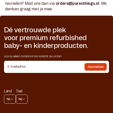
tevreden? Mail ons dan via
orders@parenthings.nl
. We
denken graag met je mee.
Dé vertrouwde plek
voor premium refurbished
baby- en kinderproducten.
ALS SLIMME OUDER OP DE HOOGTE BLIJVEN?
E-mailadres
Aanmelden
Land
Taal
NL
NL