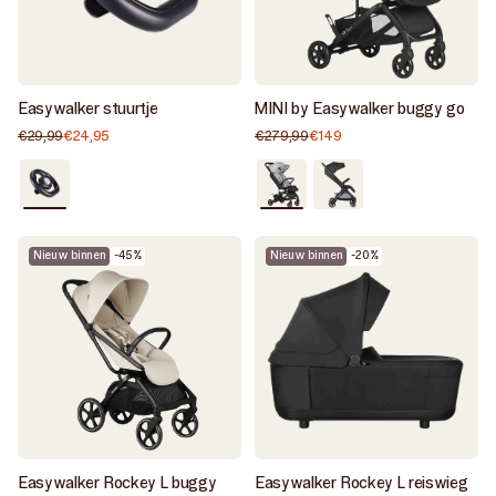
Easywalker stuurtje
MINI by Easywalker buggy go
€29,99
€24,95
Normale
Aanbiedingsprijs
€279,99
€149
Normale
Aanbiedingsprijs
prijs
prijs
Als
Als
Goed
nieuw
nieuw
/
/
Piccadilly
Kensington
black
Nieuw binnen
-45%
Nieuw binnen
-20%
Grey
Easywalker Rockey L buggy
Easywalker Rockey L reiswieg