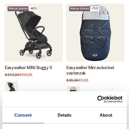
Nieuw binnen
-40%
Nieuw binnen
-75%
Easywalker MINI Buggy S
Easywalker Mini autostoel
voetenzak
€349,99
€199,95
Normale
Aanbiedingsprijs
prijs
€39,95
€9,95
Normale
Aanbiedingsprijs
Zeer
prijs
Zeer
goed
goed
/
/
Black
Oxford
Nieuw binnen
-65%
Nieuw binnen
-45%
black
Consent
Details
About