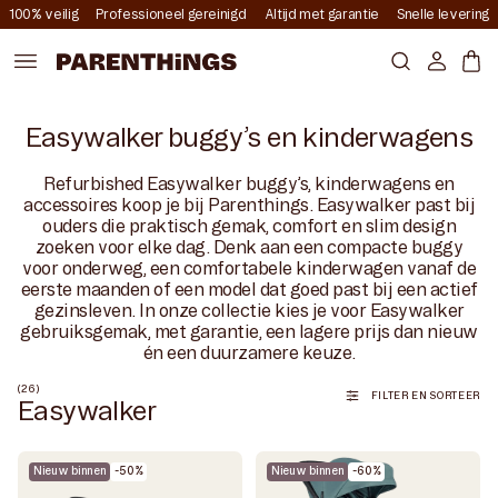
Meteen
100% veilig
Professioneel gereinigd
Altijd met garantie
Snelle levering
naar de
content
Account
Mand
Easywalker buggy’s en kinderwagens
Refurbished Easywalker buggy’s, kinderwagens en
accessoires koop je bij Parenthings. Easywalker past bij
ouders die praktisch gemak, comfort en slim design
zoeken voor elke dag. Denk aan een compacte buggy
voor onderweg, een comfortabele kinderwagen vanaf de
eerste maanden of een model dat goed past bij een actief
gezinsleven. In onze collectie kies je voor Easywalker
gebruiksgemak, met garantie, een lagere prijs dan nieuw
én een duurzamere keuze.
(26)
FILTER EN SORTEER
Easywalker
Nieuw binnen
-50%
Nieuw binnen
-60%