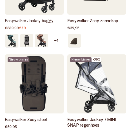
Easywalker Jackey buggy
Easywalker Zoey zonnekap
€239,99
€79
Normale
Aanbiedingsprijs
Normale
€39,95
prijs
prijs
Als
Als
Als
Als
+4
nieuw
nieuw
nieuw
nieuw
/
/
/
/
Forest
Marble
Pecan
Chestnut
Nieuw binnen
Nieuw binnen
-35%
green
Grey
brown
brown
Easywalker Zoey stoel
Easywalker Jackey / MINI
SNAP regenhoes
Normale
€59,95