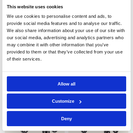
This website uses cookies
We use cookies to personalise content and ads, to
provide social media features and to analyse our traffic.
We also share information about your use of our site with
our social media, advertising and analytics partners who
Easywalker Miley² buggy
Easywalker Jimmey
may combine it with other information that you’ve
€299,00
€109
Normale
Aanbiedingsprijs
€999,99
€549
Normale
Aanbiedingsprijs
provided to them or that they’ve collected from your use
prijs
prijs
of their services.
Als
Als
Als
Zeer
+7
nieuw
nieuw
nieuw
goed
/
/
/
/
Berry
Brushed
Galaxy
Pepper
Nieuw binnen
-75%
Nieuw binnen
-70%
Allow all
purple
black
blue
black
Customize
Deny