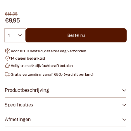
beschikbaar
€14,95
€9,95
Normale
Aanbiedingsprijs
prijs
Aantal
Bestel nu
Voor 12:00 besteld, dezelfde dag verzonden
14 dagen bedenktijd
Veilig en makkelijk (achteraf) betalen
Gratis verzending vanaf €50,- (verchilt per land)
Productbeschrijving
Specificaties
Afmetingen