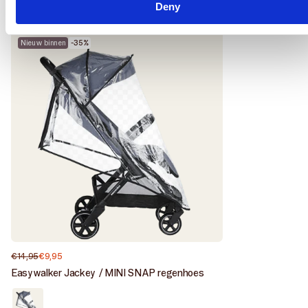
VOOR JOU
Recent bekeken
Nieuw binnen
-35%
€14,95
€9,95
Normale
Aanbiedingsprijs
prijs
Easywalker Jackey / MINI SNAP regenhoes
Als