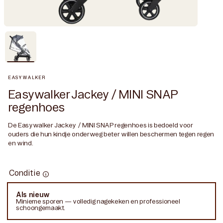
EASYWALKER
Easywalker Jackey / MINI SNAP
regenhoes
De Easywalker Jackey / MINI SNAP regenhoes is bedoeld voor
ouders die hun kindje onderweg beter willen beschermen tegen regen
en wind.
Conditie
Conditie
Als nieuw
Variant
Minieme sporen — volledig nagekeken en professioneel
uitverkocht
schoongemaakt.
of
niet