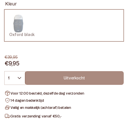
Kleur
Oxford black
Variant
uitverkocht
of
niet
beschikbaar
€39,95
€9,95
Normale
Aanbiedingsprijs
prijs
Aantal
Uitverkocht
Voor 12:00 besteld, dezelfde dag verzonden
14 dagen bedenktijd
Veilig en makkelijk (achteraf) betalen
Gratis verzending vanaf €50,-