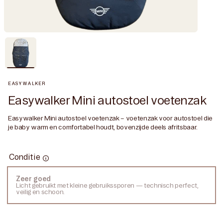
EASYWALKER
Easywalker Mini autostoel voetenzak
Easywalker Mini autostoel voetenzak – voetenzak voor autostoel die
je baby warm en comfortabel houdt, bovenzijde deels afritsbaar.
Conditie
Conditie
Zeer goed
Variant
Licht gebruikt met kleine gebruikssporen — technisch perfect,
uitverkocht
veilig en schoon.
of
niet
beschikbaar