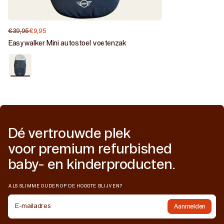
€39,95
€9,95
Normale
Aanbiedingsprijs
prijs
Easywalker Mini autostoel voetenzak
Zeer
goed
/
Oxford
black
Dé vertrouwde plek
voor premium refurbished
baby- en kinderproducten.
ALS SLIMME OUDER OP DE HOOGTE BLIJVEN?
E-mailadres
Aanmelden