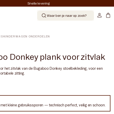
Snelle levering
Account
Mand
Waar ben je naar op zoek?
KINDERWAGEN ONDERDELEN
EG
o Donkey plank voor zitvlak
or het zitvlak van de Bugaboo Donkey stoelbekleding, voor een
rtabele zitting.
nditie
t met kleine gebruikssporen — technisch perfect, veilig en schoon.