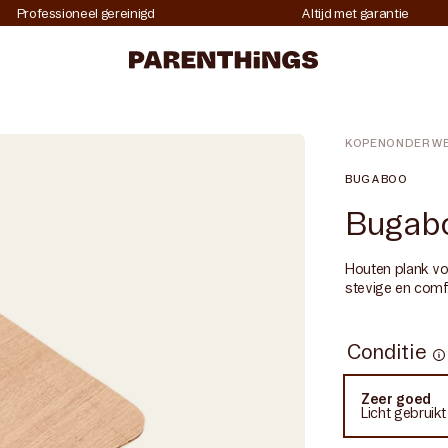
Professioneel gereinigd
Altijd met garantie
HOME
BUGABOO DONKEY PLANK VOOR ZITVLAK
KOPEN
ONDERW
BUGABOO
Bugabo
Houten plank vo
stevige en comfo
Conditie
Co
Zeer goed
Variant
Licht gebruik
uitverkocht
of