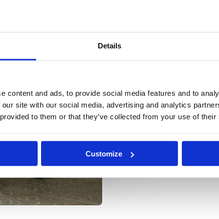
Veilig & schoon
Premium
Service center & showro
Details
Je kunt je baby
Elk product wor
en werking.
e content and ads, to provide social media features and to analy
We reinigen all
 our site with our social media, advertising and analytics partn
onderdelen.
 provided to them or that they’ve collected from your use of their
Customize