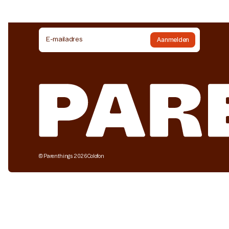
ALS SLIMME OUDER OP DE HOOGTE BLIJVEN?
E-mailadres
Aanmelden
©
Parenthings
2026
Colofon