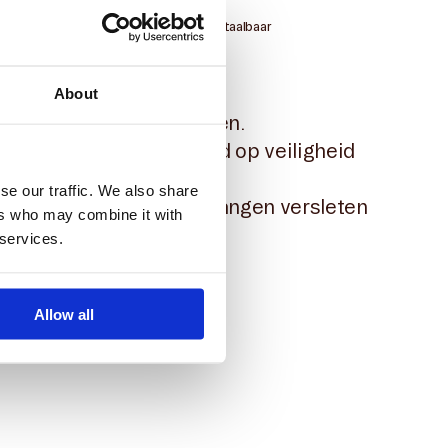
 service en garantie
Duurzaam en betaalbaar
om
About
 zorgeloos laten instappen.
dt grondig gecontroleerd op veiligheid
se our traffic. We also share
es professioneel en vervangen versleten
ers who may combine it with
 services.
Allow all