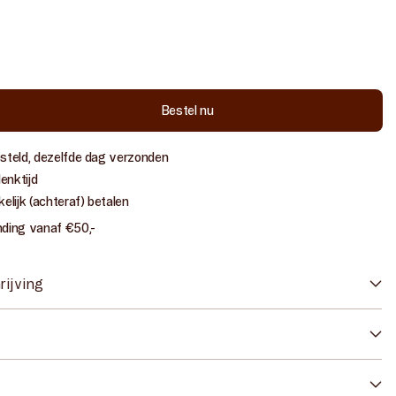
ngsprijs
Bestel nu
al
hogen
aboo
esteld, dezelfde dag verzonden
key
k
enktijd
kelijk (achteraf) betalen
ak
nding vanaf €50,-
rijving