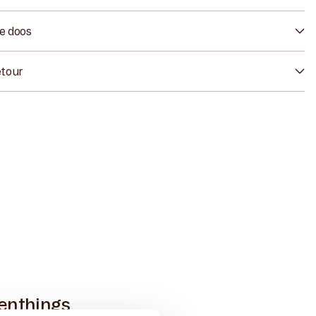
de doos
etour
enthings