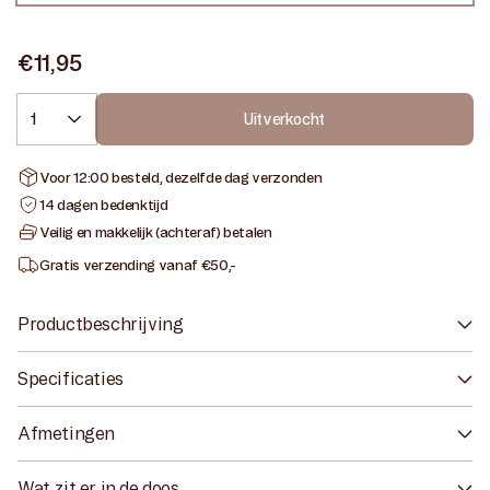
niet
beschikbaar
Normale
€11,95
prijs
Aantal
Uitverkocht
Voor 12:00 besteld, dezelfde dag verzonden
14 dagen bedenktijd
Veilig en makkelijk (achteraf) betalen
Gratis verzending vanaf €50,-
Productbeschrijving
Specificaties
Afmetingen
Wat zit er in de doos