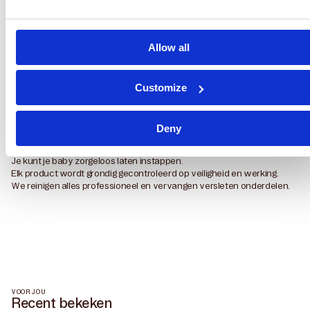
Allow all
Waarom Parenthings
Customize
Veilig & schoon
Premium service en garantie
Deny
Duurzaam en betaalbaar
Service center & showroom
Je kunt je baby zorgeloos laten instappen.
Elk product wordt grondig gecontroleerd op veiligheid en werking.
We reinigen alles professioneel en vervangen versleten onderdelen.
VOOR JOU
Recent bekeken