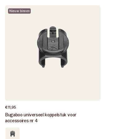
Nieuw binnen
Normale
€11,95
prijs
Bugaboo universeel koppelstuk voor
accessoires nr 4
Goed