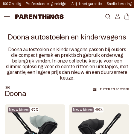
Meteen
100% veilig
Professioneel gereinigd
Altijd met garantie
Snelle levering
naar de
content
Account
Mand
Doona autostoelen en kinderwagens
Doona autostoelen en kinderwagens passen bij ouders
die compact gemak en praktisch gebruik onderweg
belangrijk vinden. In onze collectie kies je voor een
slimme oplossing voor de eerste ritten en uitstapjes, met
garantie, een lagere prijs dan nieuw én een duurzamere
keuze.
(19)
FILTER EN SORTEER
Doona
Nieuw binnen
-70%
Nieuw binnen
-80%