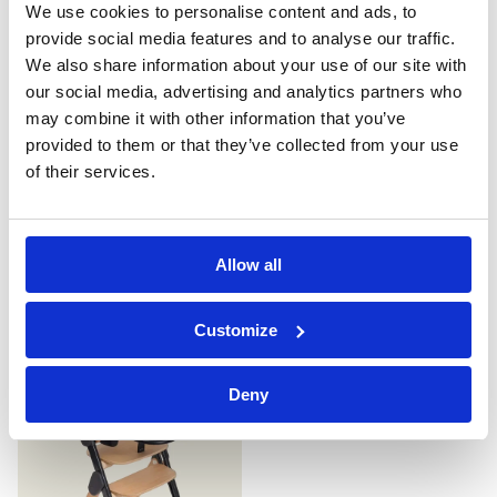
We use cookies to personalise content and ads, to
provide social media features and to analyse our traffic.
We also share information about your use of our site with
our social media, advertising and analytics partners who
may combine it with other information that you’ve
provided to them or that they’ve collected from your use
of their services.
Doona i achterwiel
Doona essentials
verzorgingstas
Normale
€29,95
Allow all
prijs
€79,95
€39,95
Normale
Aanbiedingsprijs
Zeer
prijs
Goed
goed
/
/
Customize
Black
Black
/
Nieuw binnen
Deny
Yellow