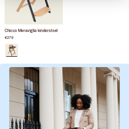
Chicco Meraviglia kinderstoel
Normale
€279
prijs
Zeer
goed