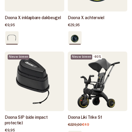
Doona X inklapbare dakbeugel
Doona X achterwiel
Normale
€9,95
Normale
€29,95
prijs
prijs
Als
Zeer
nieuw
goed
/
Black
Nieuw binnen
Nieuw binnen
-80%
/
Yellow
Doona SIP (side impact
Doona Liki Trike S1
protectie)
€229,00
€49
Normale
Aanbiedingsprijs
prijs
Normale
€9,95