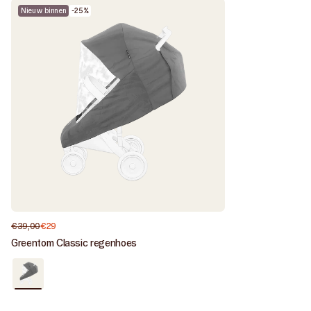
Nieuw binnen
-25%
€39,00
€29
Normale
Aanbiedingsprijs
prijs
Greentom Classic regenhoes
Nieuw