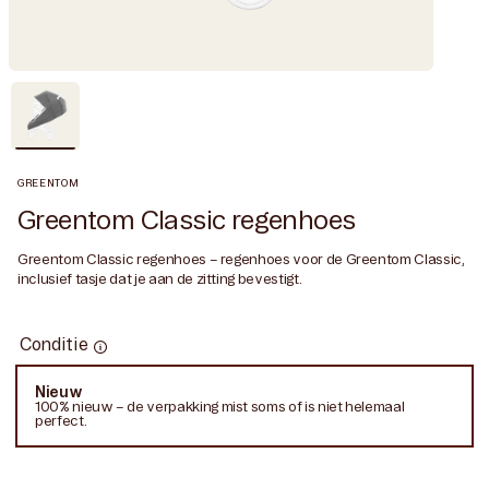
GREENTOM
Greentom Classic regenhoes
Greentom Classic regenhoes – regenhoes voor de Greentom Classic,
inclusief tasje dat je aan de zitting bevestigt.
Conditie
Conditie
Nieuw
Variant
100% nieuw – de verpakking mist soms of is niet helemaal
uitverkocht
perfect.
of
niet
beschikbaar