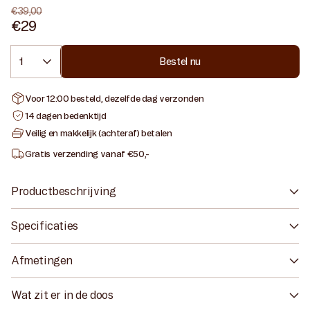
€39,00
€29
Normale
Aanbiedingsprijs
prijs
Aantal
Bestel nu
Voor 12:00 besteld, dezelfde dag verzonden
14 dagen bedenktijd
Veilig en makkelijk (achteraf) betalen
Gratis verzending vanaf €50,-
Productbeschrijving
Specificaties
Afmetingen
Wat zit er in de doos