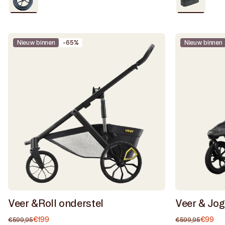
goed
/
Donkergri
/
Nieuw binnen
-65%
Nieuw binnen
Zwart
Veer &Roll onderstel
Veer & Jog
€199
Normale
Aanbiedingsprijs
€99
Normal
Aan
€599,95
€599,95