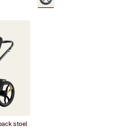
goed
/
Black
/
Yellow
back stoel