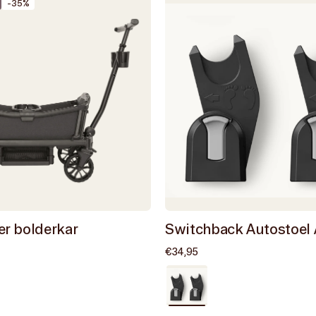
-35%
er bolderkar
Switchback Autostoel
e
anbiedingsprijs
Normale
€34,95
prijs
Zeer
goed