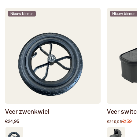
gray
Donkergri
Nieuw binnen
Nieuw binnen
/
Zwart
Veer zwenkwiel
Veer swit
Normale
€24,95
€159
Normal
Aa
€249,95
prijs
prijs
Zeer
Goed