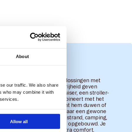
About
r
bolderkarren en outdoor-oplossingen met
se our traffic. We also share
gangspunt: gezinnen meer vrijheid geven
ers who may combine it with
s vooral bekend van de Cruiser, een stroller-
mte van een bolderkar combineert met het
 services.
n een kinderwagen. Je kunt hem duwen of
r hij handig is op plekken waar een gewone
r praktisch is, zoals park, strand, camping,
Allow all
Het Veer-systeem is modulair opgebouwd. Je
it met accessoires voor extra comfort,