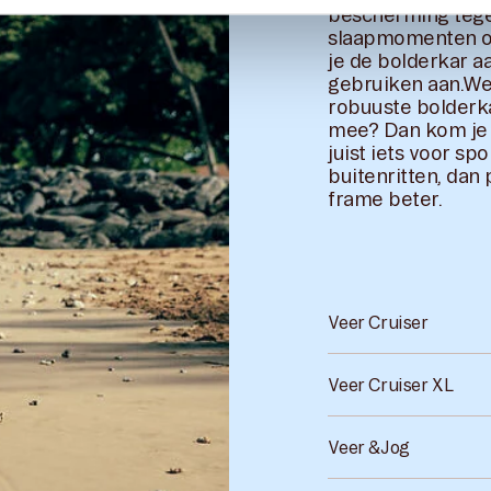
bescherming tege
slaapmomenten of
je de bolderkar aa
gebruiken aan.Wel
robuuste bolderka
mee? Dan kom je me
juist iets voor sp
buitenritten, dan
frame beter.
Veer Cruiser
Veer Cruiser XL
Veer &Jog