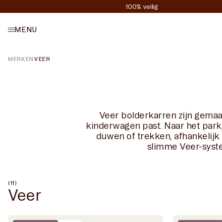
Meteen
100% veilig
naar de
content
MENU
HOME
MERKEN
VEER
Veer bolderkarren zijn gemaa
kinderwagen past. Naar het park,
duwen of trekken, afhankelijk 
slimme Veer-syste
(11)
Veer