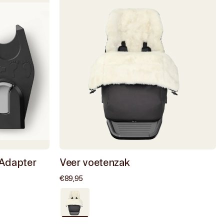
 Adapter
Veer voetenzak
Normale
€89,95
prijs
Zeer
goed