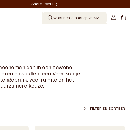
Snelle levering
Account
Mand
Waar ben je naar op zoek?
en meenemen dan in een gewone
deren en spullen: een Veer kun je
itengebruik, veel ruimte en het
 duurzamere keuze.
FILTER EN SORTEER