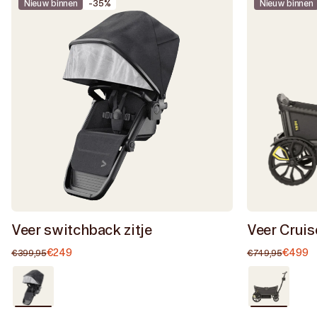
Nieuw binnen
-35%
Nieuw binnen
Veer switchback zitje
Veer Cruis
€249
Normale
Aanbiedingsprijs
€499
Normal
A
€399,95
€749,95
prijs
prijs
Goed
Als
/
nieuw
Heather
/