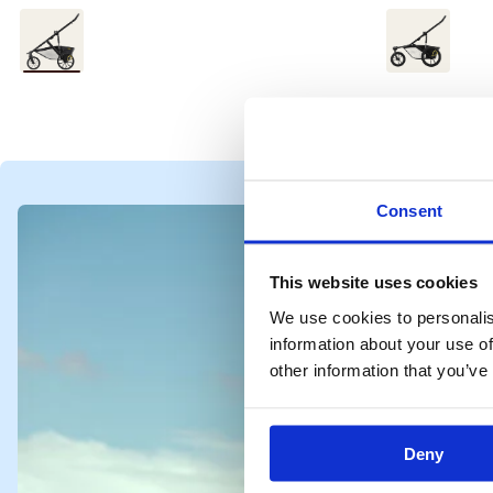
prijs
prijs
Goed
Goed
/
/
Donkergrijs
Donkergri
/
/
Zwart
Zwart
Consent
This website uses cookies
We use cookies to personalis
information about your use of
other information that you’ve
Deny