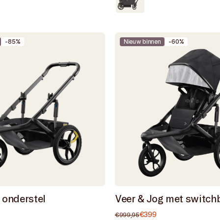
goed
js
/
Donkergrijs
-85%
Nieuw binnen
-60%
/
Zwart
 onderstel
Veer & Jog met switch
e
biedingsprijs
€399
Normale
Aanbiedingsprijs
€999,95