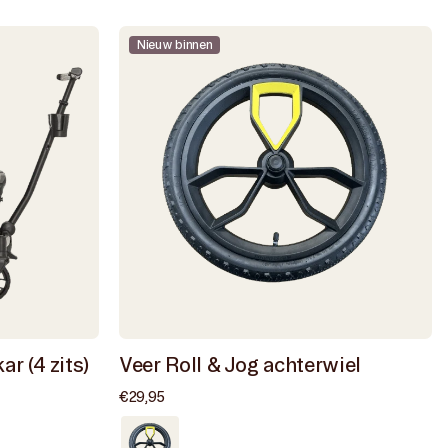
Nieuw binnen
r (4 zits)
Veer Roll & Jog achterwiel
Normale
€29,95
prijs
Zeer