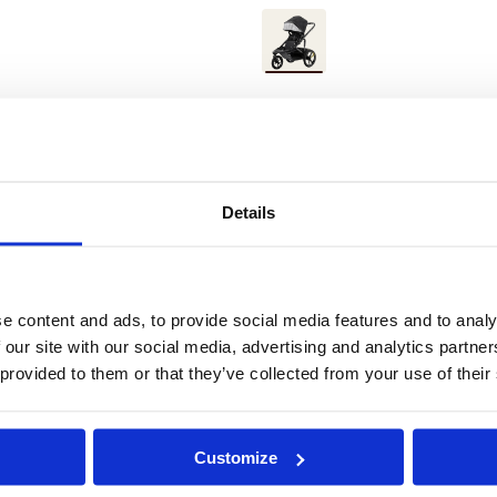
prijs
Als
nieuw
js
/
Donkergrijs
/
Zwart
Details
Over Vee
Veer ontwikkelt 
e content and ads, to provide social media features and to analy
één duidelijk uit
 our site with our social media, advertising and analytics partn
buiten. Het merk i
wagon die de rui
 provided to them or that they’ve collected from your use of their
gebruiksgemak va
trekken, waardoo
kinderwagen minde
Customize
bos of festivals.
breidt de wagen u