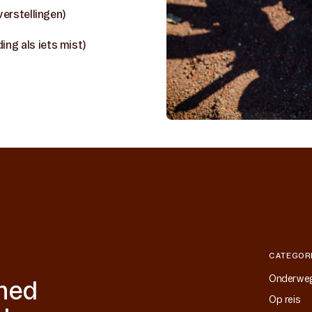
verstellingen)
ng als iets mist)
CATEGOR
Onderwe
shed
Op reis